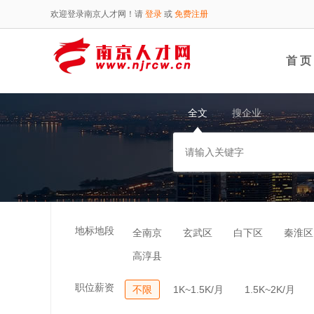
欢迎登录南京人才网！请
登录
或
免费注册
首 页
全文
搜企业
地标地段
全南京
玄武区
白下区
秦淮区
高淳县
职位薪资
不限
1K~1.5K/月
1.5K~2K/月