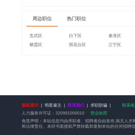
周边职位
热门职位
玄武区
白下区
秦淮区
栖霞区
雨花台区
江宁区
版权展示
|
明星雇主
|
联系我们
|
求职防骗
|
联系电话
人力服务许可证：
320991000010
营业执照
免责声明：本站信息均由求职者、招聘者自由发布,南京人才
和法律责任。未经书面授权严禁转载和复制本站的任何招聘