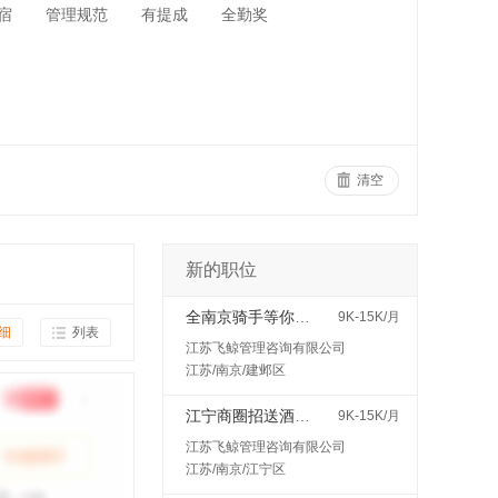
宿
管理规范
有提成
全勤奖
清空
新的职位
全南京骑手等你来高价
9K-15K/月
细
列表
江苏飞鲸管理咨询有限公司
江苏/南京/建邺区
江宁商圈招送酒水接受小白400一天
9K-15K/月
江苏飞鲸管理咨询有限公司
江苏/南京/江宁区