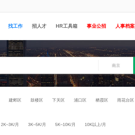
找工作
招人才
HR工具箱
事业公招
人事档案
南京
建邺区
鼓楼区
下关区
浦口区
栖霞区
雨花台区
2K~3K/月
3K~5K/月
5K~10K/月
10K以上/月