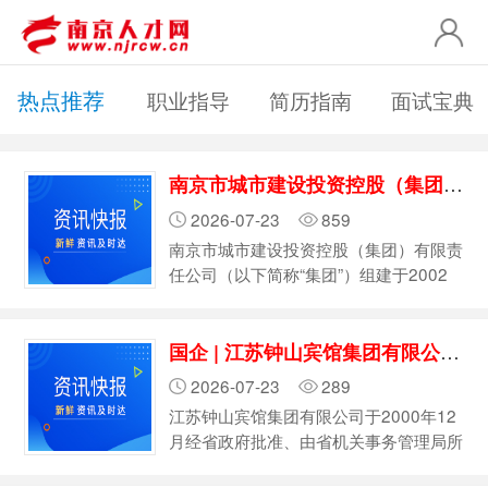
热点推荐
职业指导
简历指南
面试宝典
南京市城市建设投资控股（集团）有限责任公司2026年招聘简章
2026-07-23
859
南京市城市建设投资控股（集团）有限责
任公司（以下简称“集团”）组建于2002
年11月28日，是由南京市人民政府国有
资产监督管理委员会出资设立的市属大型
国企 | 江苏钟山宾馆集团有限公司2026年招聘公告
国有独资企业，主要职能是接受市政府委
托，承担城市基础设施及市政公用事业项
2026-07-23
289
目的投资、融资、建设、运营、管理任
江苏钟山宾馆集团有限公司于2000年12
务。集团注册资本200亿元，拥有员工近
月经省政府批准、由省机关事务管理局所
3万人，截至2025年底，总资产达1129
属七家事业单位成建制转企组建而成。集
亿元。目前，集团下辖各级子企业近140