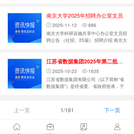
达、沟通和记录，激发创造，丰富人们的
监督管理； 4.协助开展实验室安…
精神世界，让现实生活更美好。我们通过
南京大学2025年招聘办公室文员
Al算法驱动的个性化推荐与智能创作工
具，满足用户表达、学习、娱乐、社交、
2025-11-12
886
消费等需求。回顾抖音一路走来的历程，
南京大学科研设施共享中心办公室文员招
我们在帮助亿万用户记录美好生活的过程
聘公告 （社招、25届） 招聘介绍 南京大
中，努力变得更好。 二、招聘岗位 抖音
学委托南京北斗人力资源管理有限公司现
招…
面向社会公开招聘有关人员，将有关事项
江苏省数据集团2025年第二批招聘公告
公告如下 岗位职责 负责实验动物中心的
日常运营协调，确保设施高效运转；统筹
2025-10-23
1635
动物饲料、药品等物资的采购、储存及分
江苏省数据集团有限公司（以下简称“省
发；管理实验耗材库存，确保供应及时、
数据集团”）是经省委、省政府批准，于
充足；建立并维护动物中心的管理档案，
2024年成立的省属企业，注册资本金人
负责相关数据的整理、归档及上…
民币30亿元。省数据集团是我省数据要
素整合的重要平台、公共数据授权运营主
上一页
1/181
下一页
体、重要行业数据运营可靠第三方以及省
级数据交易场所建设和运营主体。按照省
委、省政府部署要求，以公共数据资源为
基础，归集、治理、应用相关数据，通过