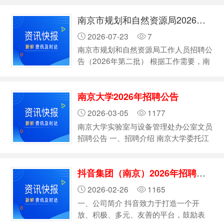
聘1名编外人员。现将有关事项公告如
店、世界书局、开明…
南京市规划和自然资源局2026年招聘公告（第二批）
下： 一、招聘岗位 机关驾驶员1名。
二、报名条件 （一）应聘人员应具备以
2026-07-23
7
下条件： 1．具有中华人民共和国国籍，
南京市规划和自然资源局工作人员招聘公
享有公民的政治权利；拥护中国共产党领
告（2026年第二批） 根据工作需要，南
导和社会主义制度，政治立场坚定，优先
京市规划和自然资源局机关现面向社会招
考虑党员…
聘1名编外人员。现将有关事项公告如
下： 一、招聘岗位 机关驾驶员1名。
南京大学2026年招聘公告
二、报名条件 （一）应聘人员应具备以
2026-03-05
1177
下条件： 1．具有中华人民共和国国籍，
南京大学实验室与设备管理处办公室文员
享有公民的政治权利；拥护中国共产党领
招聘公告 一、招聘介绍 南京大学委托江
导和社会主义制度，政治立场坚定，优先
苏领航服务外包有限公司现面向社会公开
考虑党员、复员退伍…
招聘有关人员，将有关事项公告如下 办
抖音集团（南京）2026年招聘公告
公室文员 二、岗位职责 1.负责南京大学
试剂管理系统的运行管理； 2.负责管制
2026-02-26
1165
类化学品（剧毒、易制毒、易制爆化学品
一、公司简介 抖音致力于打造一个开
等）监督管理； 3.协助实验室危险化学
放、积极、多元、友善的平台，鼓励表
品的购买、存储、使用等安全技术指导与