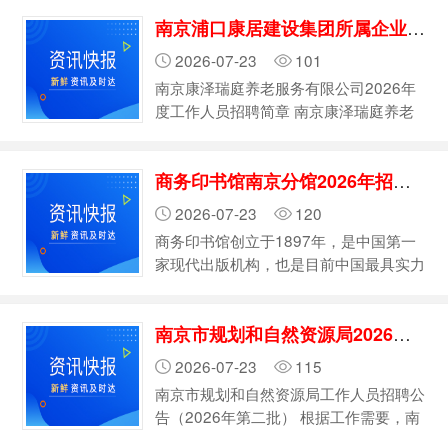
团以圆满完成省委省政府服务保障任务为
家，全资控股二级企业（单位）17家，
南京浦口康居建设集团所属企业2026年招聘简章
主责，深入实施“一体两翼、五个钟山”发
其中，上市公…
展战略，以政务保障为主体，实体酒店、
2026-07-23
101
酒店管理、物业管理、剧院服务管理等基
南京康泽瑞庭养老服务有限公司2026年
础业务和电子商务、教育培训、餐饮管
度工作人员招聘简章 南京康泽瑞庭养老
理、工程管理平台等新兴业务为两翼，积
服务有限公司成立于2025年8月，隶属于
极打造品牌钟山、智慧钟山、法治钟山、
康居集团，是一家集机构运营、社区日间
文化钟山、幸福钟山，实现了服务保障行
商务印书馆南京分馆2026年招聘公告
照料、居家上门照护、养老项目运营于一
业领…
体的综合性养老康养服务企业。 南京康
2026-07-23
120
泽瑞庭养老服务有限公司根据工作需要，
商务印书馆创立于1897年，是中国第一
拟面向社会进行公开招聘3名工作人员。
家现代出版机构，也是目前中国最具实力
现将有关事项公告如下： 一、招聘岗位
和影响力的文化出版机构。127年来，商
及人数 招聘临床医师1名、护士1名、…
务印书馆以“昌明教育，开启民智”为己
南京市规划和自然资源局2026年招聘公告（第二批）
任，竭力继承中华文化，积极传播海内外
新知，被誉为“工具书王国”和“学术出版重
2026-07-23
115
镇”。 其中，南京分馆成立于1914年，地
南京市规划和自然资源局工作人员招聘公
点位于南京市太平路。其时的太平路是南
告（2026年第二批） 根据工作需要，南
京著名的“书店一条街”，鼎盛时期有四五
京市规划和自然资源局机关现面向社会招
十家大小书店云集，包括中华书局南京分