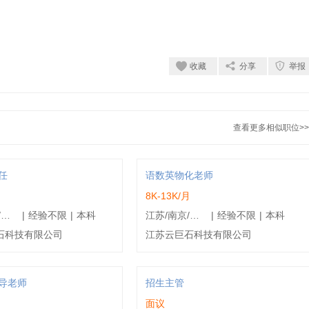
收藏
分享
举报
查看更多相似职位>>
任
语数英物化老师
月
8K-13K/月
江苏/南京/建邺区
|
经验不限
|
本科
江苏/南京/建邺区
|
经验不限
|
本科
石科技有限公司
江苏云巨石科技有限公司
辅导老师
招生主管
面议