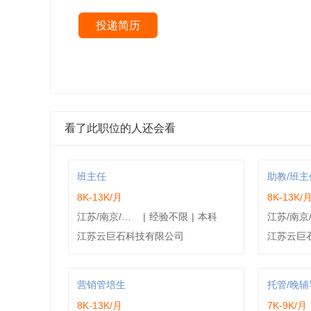
投递简历
看了此职位的人还会看
班主任
助教/班主
8K-13K/月
8K-13K/
江苏/南京/鼓楼区
|
经验不限
|
本科
江苏云巨石科技有限公司
江苏云巨
营销管培生
托管/晚
8K-13K/月
7K-9K/月