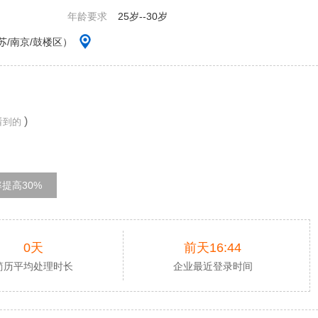
年龄要求
25岁--30岁
/南京/鼓楼区）
)
看到的
提高30%
0天
前天16:44
简历平均处理时长
企业最近登录时间