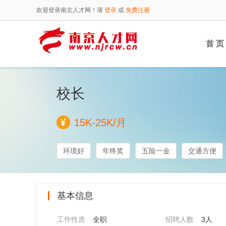
欢迎登录南京人才网！请
登录
或
免费注册
首 页
校长
15K-25K/月
环境好
年终奖
五险一金
交通方便
基本信息
工作性质
全职
招聘人数
3人