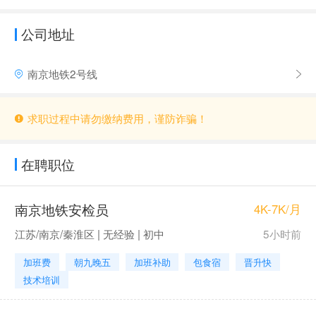
公司地址
南京地铁2号线
求职过程中请勿缴纳费用，谨防诈骗！
在聘职位
南京地铁安检员
4K-7K/月
江苏/南京/秦淮区 | 无经验 | 初中
5小时前
加班费
朝九晚五
加班补助
包食宿
晋升快
技术培训