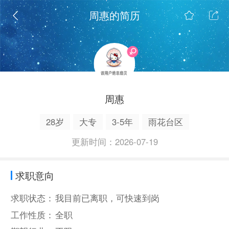
周惠的简历
周惠
28岁
大专
3-5年
雨花台区
更新时间：2026-07-19
求职意向
求职状态：
我目前已离职，可快速到岗
工作性质：
全职