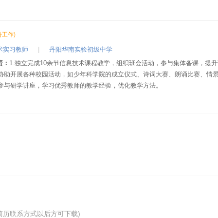
份工作)
术实习教师
|
丹阳华南实验初级中学
责：
1.独立完成10余节信息技术课程教学，组织班会活动，参与集体备课，提
2.协助开展各种校园活动，如少年科学院的成立仪式、诗词大赛、朗诵比赛、情
3.参与研学讲座，学习优秀教师的教学经验，优化教学方法。
简历联系方式以后方可下载)