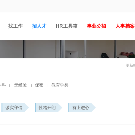
找工作
招人才
HR工具箱
事业公招
人事档案
更新时
本科
无经验
保密
教育学类
|
|
|
诚实守信
性格开朗
有上进心