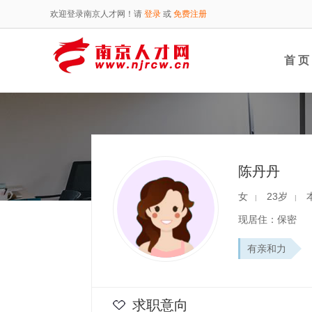
欢迎登录南京人才网！请
登录
或
免费注册
首 页
陈丹丹
女
23岁
|
|
现居住：保密
有亲和力
求职意向