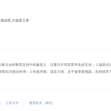
雨花台区,六合区工作
支教与乡村教育支持中积极投入，注重与不同背景学生的互动； 2.能胜任
挥联结与推动作用；3.性格开朗、适应力强，乐于接受新挑战，在持续学
|
江苏大学
|
教育技术（师范）