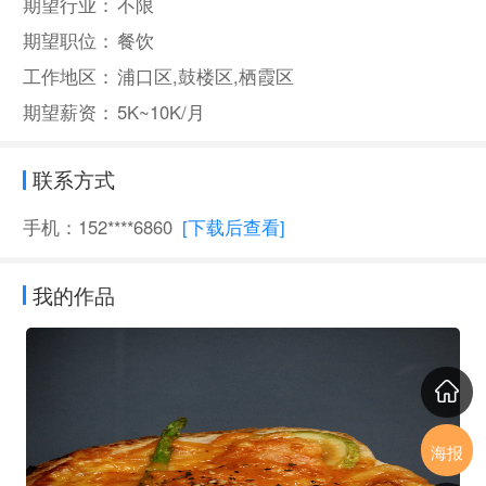
期望行业：
不限
期望职位：
餐饮
工作地区：
浦口区,鼓楼区,栖霞区
期望薪资：
5K~10K/月
联系方式
手机：152****6860
[下载后查看]
我的作品
海报