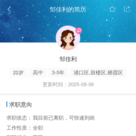
邹佳利的简历
邹佳利
22岁
高中
3-5年
浦口区,鼓楼区,栖霞区
更新时间：2025-09-06
求职意向
求职状态：
我目前已离职，可快速到岗
工作性质：
全职