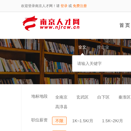
欢迎登录南京人才网！请
登录
或
免费注册
首 页
全文
搜企业
地标地段
全南京
玄武区
白下区
秦淮区
高淳县
职位薪资
不限
1K~1.5K/月
1.5K~2K/月