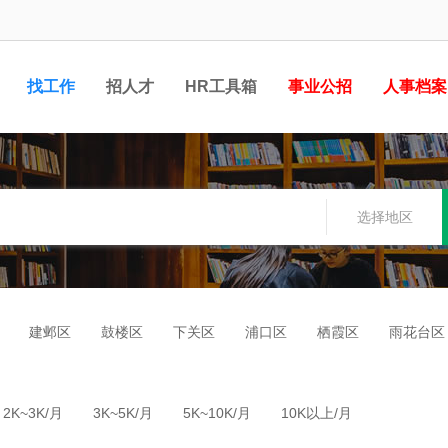
找工作
招人才
HR工具箱
事业公招
人事档案
选择地区
建邺区
鼓楼区
下关区
浦口区
栖霞区
雨花台区
2K~3K/月
3K~5K/月
5K~10K/月
10K以上/月