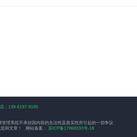
：139-6197-9185
网管理系统不承担因内容的合法性及真实性所引起的一切争议
信息和文章！ 网站备案：
苏ICP备17069333号-18