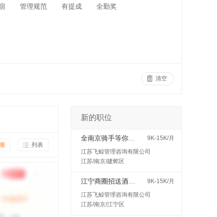
宿
管理规范
有提成
全勤奖
清空
新的职位
全南京骑手等你来高价
9K-15K/月
细
列表
江苏飞鲸管理咨询有限公司
江苏/南京/建邺区
江宁商圈招送酒水接受小白400一天
9K-15K/月
江苏飞鲸管理咨询有限公司
江苏/南京/江宁区