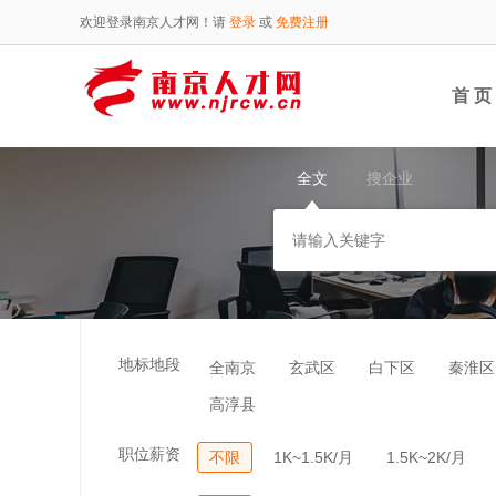
欢迎登录南京人才网！请
登录
或
免费注册
首 页
全文
搜企业
地标地段
全南京
玄武区
白下区
秦淮区
高淳县
职位薪资
不限
1K~1.5K/月
1.5K~2K/月