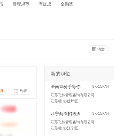
宿
管理规范
有提成
全勤奖
清空
新的职位
全南京骑手等你来高价
9K-15K/月
细
列表
江苏飞鲸管理咨询有限公司
江苏/南京/建邺区
江宁商圈招送酒水接受小白400一天
9K-15K/月
江苏飞鲸管理咨询有限公司
江苏/南京/江宁区