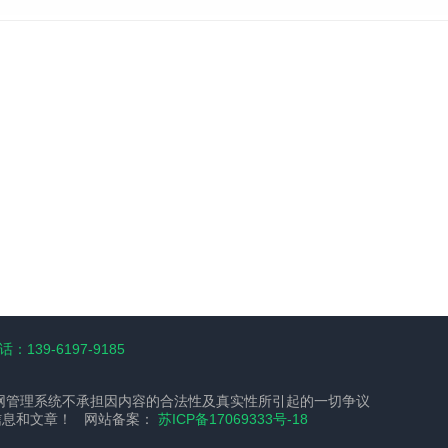
：139-6197-9185
网管理系统不承担因内容的合法性及真实性所引起的一切争议
信息和文章！ 网站备案：
苏ICP备17069333号-18