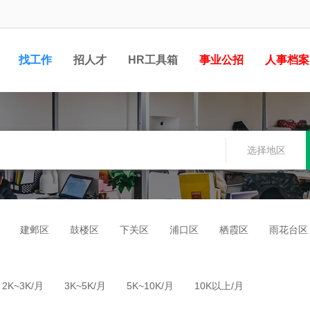
找工作
招人才
HR工具箱
事业公招
人事档案
选择地区
建邺区
鼓楼区
下关区
浦口区
栖霞区
雨花台区
2K~3K/月
3K~5K/月
5K~10K/月
10K以上/月