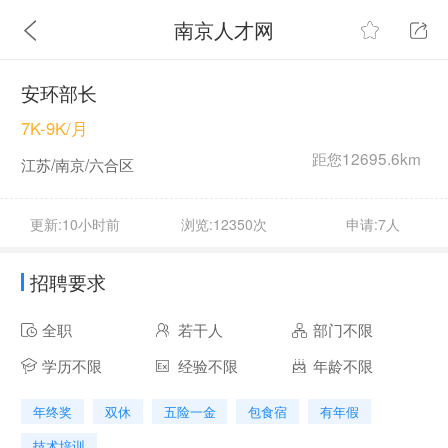
南京人才网
安环部长
7K-9K/月
距您12695.6km
江苏/南京/六合区
更新:10小时前
浏览:12350次
申请:7人
招聘要求
全职
若干人
部门不限
学历不限
经验不限
年龄不限
年终奖
双休
五险一金
包食宿
有年假
技术培训