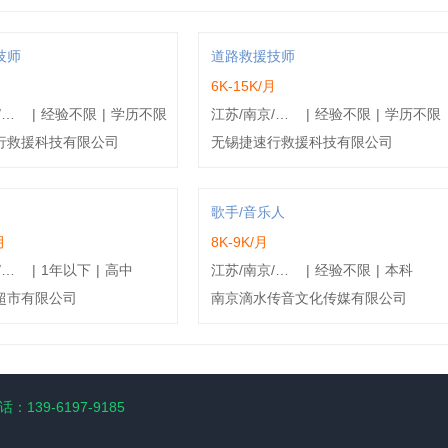
技师
道路救援技师
6K-15K/月
江苏/南京/鼓楼区
|
经验不限
|
学历不限
江苏/南京/浦口区
|
经验不限
|
学历不限
行救援科技有限公司
无锡捷速行救援科技有限公司
歌手/音乐人
月
8K-9K/月
江苏/南京/秦淮区
|
1年以下
|
高中
江苏/南京/建邺区
|
经验不限
|
本科
超市有限公司
南京滴水传音文化传媒有限公司
：139-6197-9185