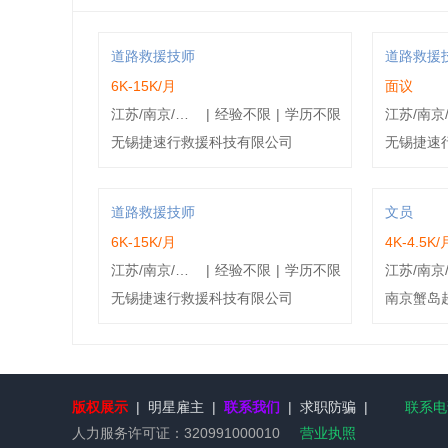
道路救援技师
道路救援
6K-15K/月
面议
江苏/南京/鼓楼区
|
经验不限
|
学历不限
无锡捷速行救援科技有限公司
无锡捷速
道路救援技师
文员
6K-15K/月
4K-4.5K/
江苏/南京/玄武区
|
经验不限
|
学历不限
无锡捷速行救援科技有限公司
南京蟹岛
版权展示
|
明星雇主
|
联系我们
|
求职防骗
|
联系电话
人力服务许可证：
320991000010
营业执照