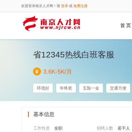
欢迎登录南京人才网！请
登录
或
免费注册
首 页
省12345热线白班客服
3.6K-5K/月
环境好
年终奖
五险一金
交通方便
基本信息
工作性质
全职
招聘人数
若干人