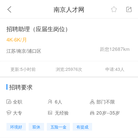
南京人才网
招聘助理（应届生岗位）
4K-6K/月
距您12687km
江苏/南京/浦口区
更新:5小时前
浏览:25976次
申请:43人
招聘要求
全职
6人
部门不限
大专
无经验
20岁--35岁
环境好
双休
五险一金
有提成