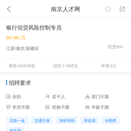
南京人才网
银行信贷风险控制专员
5K-8K/月
距您0m
江苏/南京/鼓楼区
更新:40分钟前
浏览:11965次
申请:2人
招聘要求
全职
若干人
部门不限
学历不限
经验不限
年龄不限
五险一金
交通方便
加班补助
有提成
全勤奖
有年假