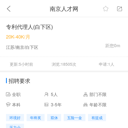
南京人才网
专利代理人(白下区)
20K-40K/月
距您0m
江苏/南京/白下区
更新:5小时前
浏览:18505次
申请:1人
招聘要求
全职
5人
部门不限
本科
3-5年
年龄不限
环境好
年终奖
双休
五险一金
有提成
压力小