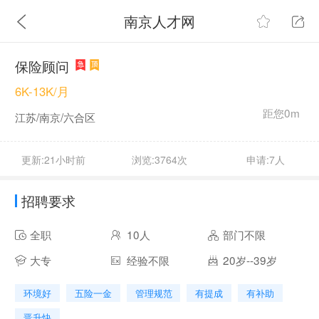
南京人才网
保险顾问
6K-13K/月
距您0m
江苏/南京/六合区
更新:21小时前
浏览:3764次
申请:7人
招聘要求
全职
10人
部门不限
大专
经验不限
20岁--39岁
环境好
五险一金
管理规范
有提成
有补助
晋升快