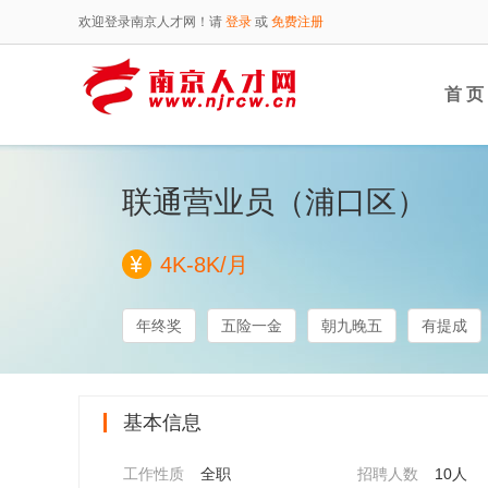
欢迎登录南京人才网！请
登录
或
免费注册
首 页
联通营业员（浦口区）
4K-8K/月
年终奖
五险一金
朝九晚五
有提成
基本信息
工作性质
全职
招聘人数
10人