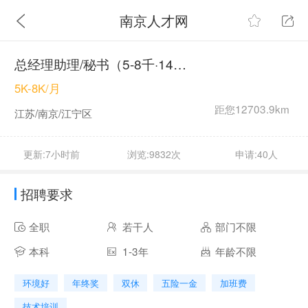
南京人才网
总经理助理/秘书（5-8千·14薪）
5K-8K/月
距您12703.9km
江苏/南京/江宁区
更新:7小时前
浏览:9832次
申请:40人
招聘要求
全职
若干人
部门不限
本科
1-3年
年龄不限
环境好
年终奖
双休
五险一金
加班费
技术培训