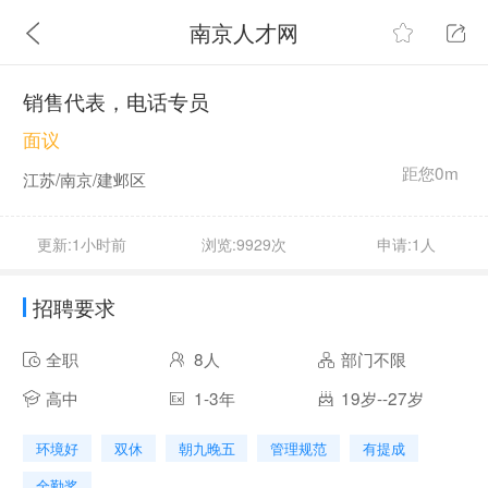
南京人才网
销售代表，电话专员
面议
距您0m
江苏/南京/建邺区
更新:1小时前
浏览:9929次
申请:1人
招聘要求
全职
8人
部门不限
高中
1-3年
19岁--27岁
环境好
双休
朝九晚五
管理规范
有提成
全勤奖